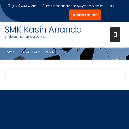
Skip
(021) 4404216
kasihanandasmk@yahoo.co.id
INFO :
to
Kelas Online
content
SMK Kasih Ananda
smkkasihananda.sch.id
ASAS GANJIL 2024
Home
ASAS GANJIL 2024