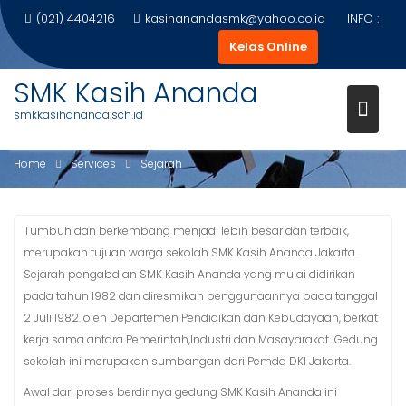
Skip
(021) 4404216
kasihanandasmk@yahoo.co.id
INFO :
to
Kelas Online
content
SMK Kasih Ananda
smkkasihananda.sch.id
SEJARAH
Home
Services
Sejarah
Tumbuh dan berkembang menjadi lebih besar dan terbaik,
merupakan tujuan warga sekolah SMK Kasih Ananda Jakarta.
Sejarah pengabdian SMK Kasih Ananda yang mulai didirikan
pada tahun 1982 dan diresmikan penggunaannya pada tanggal
2 Juli 1982. oleh Departemen Pendidikan dan Kebudayaan, berkat
kerja sama antara Pemerintah,Industri dan Masayarakat Gedung
sekolah ini merupakan sumbangan dari Pemda DKI Jakarta.
Awal dari proses berdirinya gedung SMK Kasih Ananda ini