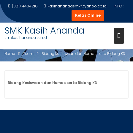
Skip
(021) 4404216
kasihanandasmk@yahoo.co.id
INFO :
to
Kelas Online
content
SMK Kasih Ananda
BIDANG KESISWAAN DAN
smkkasihananda.sch.id
HUMAS SERTA BIDANG K3
Home
Team
Bidang Kesiswaan dan Humas serta Bidang K3
Bidang Kesiswaan dan Humas serta Bidang K3