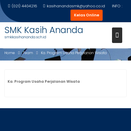
Skip
(021) 4404216
kasihanandasmk@yahoo.co.id
INFO :
to
Kelas Online
content
SMK Kasih Ananda
KA. PROGRAM USAHA
smkkasihananda.sch.id
PERJALANAN WISATA
Home
Team
Ka. Program Usaha Perjalanan Wisata
Ka. Program Usaha Perjalanan Wisata