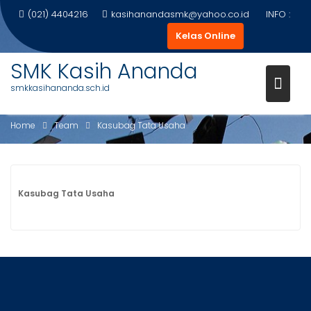
Skip
(021) 4404216
kasihanandasmk@yahoo.co.id
INFO :
to
Kelas Online
content
SMK Kasih Ananda
smkkasihananda.sch.id
KASUBAG TATA USAHA
Home
Team
Kasubag Tata Usaha
Kasubag Tata Usaha